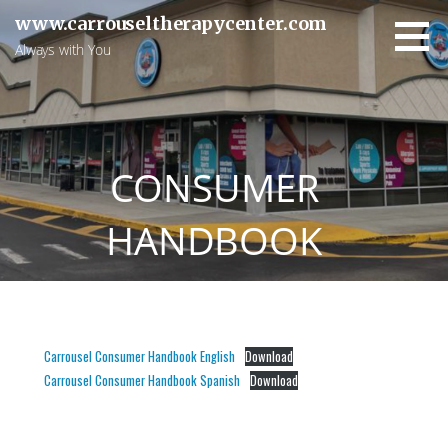
Skip
www.carrouseltherapycenter.com
to
Always with You
content
CONSUMER
HANDBOOK
Carrousel Consumer Handbook English
Download
Carrousel Consumer Handbook Spanish
Download